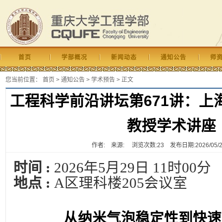
首页
学部概况
新闻动态
通知公告
师
您当前位置：
首页
>
通知公告
>
学术预告
> 正文
工程科学前沿讲坛第671讲：上
教授学术讲座
作者: 来源: 浏览次数:
23
发布日期:2026/05/25 
时间 :
2026年5月29日 11时00分
地点 :
A区理科楼205会议室
从纳米气泡稳定性到快速