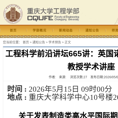
首页
学部概况
新闻动态
通知公告
师
您当前位置：
首页
>
通知公告
>
学术预告
> 正文
工程科学前沿讲坛665讲：英国
教授学术讲座
作者: 来源: 浏览次数:
27
发布日期:2026/05/08 
时间 :
2026年5月15日 09时00分
地点 :
重庆大学科学中心10号楼2
关于发表制造类高水平国际期