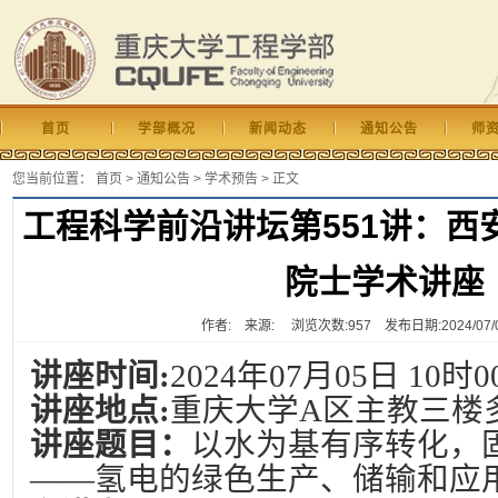
首页
学部概况
新闻动态
通知公告
师
您当前位置：
首页
>
通知公告
>
学术预告
> 正文
工程科学前沿讲坛第551讲：西
院士学术讲座
作者: 来源: 浏览次数:
957
发布日期:2024/07/03
讲座时间:
2024年07月05日 10时0
讲座地点:
重庆大学A区主教三楼
讲座题目：
以水为基有序转化，
——氢电的绿色生产、储输和应